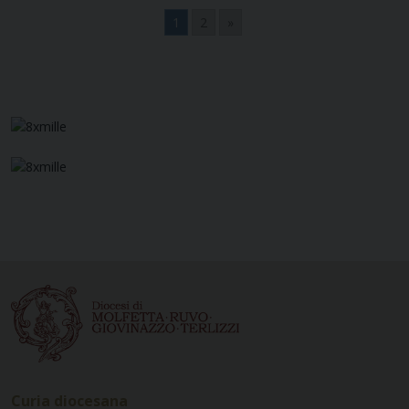
1
2
»
Navigazione
articoli
Curia diocesana