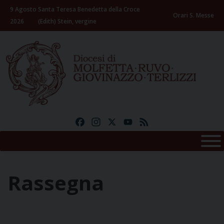
Skip
9 Agosto
Santa Teresa Benedetta della Croce
to
Orari S. Messe
2026
(Edith) Stein, vergine
content
Facebook
Instagram
X
YouTube
Feed
Rassegna