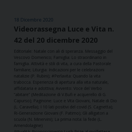
18 Dicembre 2020
Videorassegna Luce e Vita n.
42 del 20 dicembre 2020
Editoriale: Natale con ali di speranza. Messaggio del
Vescovo Domenico; Famiglia: Lo straordinario in
famiglia. Attività e stili di vita, a cura della Pastorale
familiare; Liturgia: Indicazioni per le celebrazioni
natalizie (P. Rubini); #Perlavita: Quando la vita
trabocca. Esperienza di apertura alla vita naturale,
affidataria e adottiva; Avvento: Voce del Verbo
“abitare” (Meditazione di V.Bufi e acquerello di G.
Capurso); Paginone: Luce e Vita Giovani, Natale di Dio
(L. Caravella); I 10 lati positivi del covid (S. Cagnetta);
Ri-Generazione Giovani (F. Patimo); Gli alligatori a
scuola (N. Minervini); La prima nota: la fede (L.
Amendolagine)
Attualità: Riconoscimento Lush Prize al molfettese