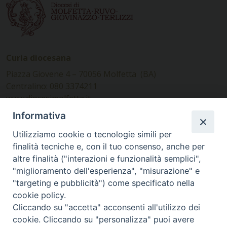
Curia diocesana
Piazza Giovene 4 – 70056 Molfetta (BA)
Centralino: 080 3374211
www.diocesimolfetta.it –
diocesimolfetta@pec.chiesacattolica.it
Informativa
Utilizziamo cookie o tecnologie simili per
Ufficio Comunicazioni sociali
finalità tecniche e, con il tuo consenso, anche per
altre finalità ("interazioni e funzionalità semplici",
Piazza Giovene 4 – 70056 Molfetta (BA)
"miglioramento dell'esperienza", "misurazione" e
comunicazionisociali@diocesimolfetta.it
"targeting e pubblicità") come specificato nella
cookie policy.
Cliccando su "accetta" acconsenti all'utilizzo dei
SEGUICI SU
cookie. Cliccando su "personalizza" puoi avere
Facebook
Instagram
X
YouTube
Feed