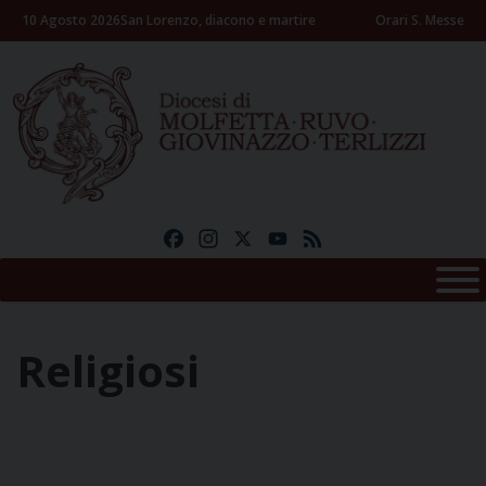
Skip
10 Agosto 2026
San Lorenzo, diacono e martire
Orari S. Messe
to
content
Facebook
Instagram
X
YouTube
Feed
Religiosi