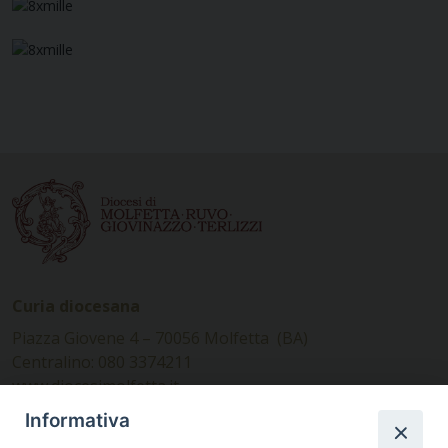
Curia diocesana
Piazza Giovene 4 – 70056 Molfetta (BA)
Centralino: 080 3374211
www.diocesimolfetta.it –
diocesimolfetta@pec.chiesacattolica.it
Informativa