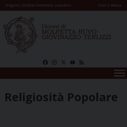
Skip
8 Agosto 2026
San Domenico, sacerdote
Orari S. Messe
to
content
Facebook
Instagram
X
YouTube
Feed
Religiosità Popolare