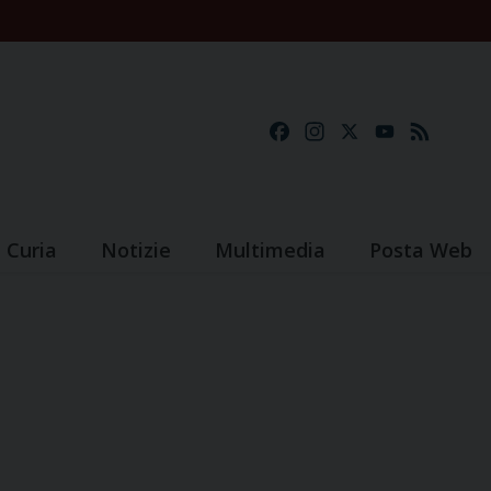
Facebook
Instagram
X
YouTube
Feed
Curia
Notizie
Multimedia
Posta Web