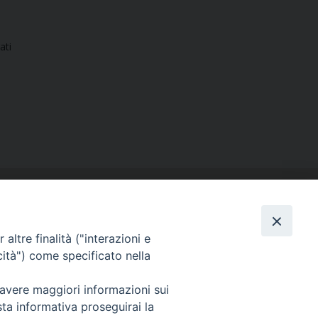
ati
altre finalità ("interazioni e
cità") come specificato nella
SEGUICI SU
 avere maggiori informazioni sui
Facebook
Instagram
X
YouTube
Feed
sta informativa proseguirai la