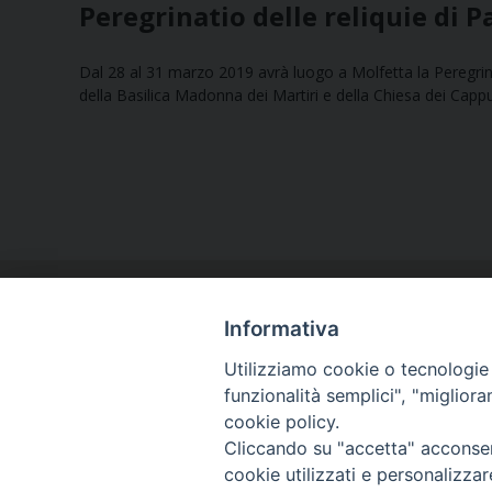
Peregrinatio delle reliquie di P
Dal 28 al 31 marzo 2019 avrà luogo a Molfetta la Peregrinat
della Basilica Madonna dei Martiri e della Chiesa dei Cappu
Informativa
Utilizziamo cookie o tecnologie s
funzionalità semplici", "miglior
cookie policy.
Curia diocesana
Cliccando su "accetta" acconsent
Piazza Giovene 4 – 70056 Molfetta (BA)
cookie utilizzati e personalizza
Centralino: 080 3374211