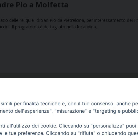
adre Pio a Molfetta
io delle reliquie di San Pio da Pietrelcina, per interessamento dei Fr
ccini. Il programma è dettagliato nella locandina.
imili per finalità tecniche e, con il tuo consenso, anche per 
amento dell'esperienza", "misurazione" e "targeting e pubbli
Ufficio Comunicazioni sociali
i all'utilizzo dei cookie. Cliccando su "personalizza" puoi
Piazza Giovene 4 – 70056 Molfetta (BA)
re le tue preferenze. Cliccando su "rifiuta" o chiudendo que
comunicazionisociali@diocesimolfetta.it