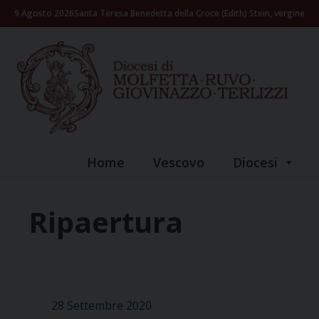
Skip
9 Agosto 2026
Santa Teresa Benedetta della Croce (Edith) Stein, vergine
to
content
Home
Vescovo
Diocesi
Ripaertura
28 Settembre 2020