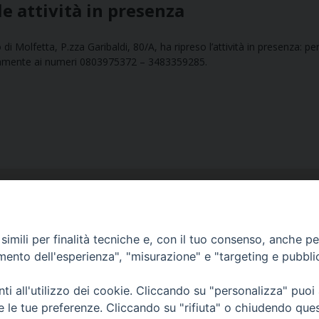
le attività in presenza
 Molfetta, P.zza Garibaldi, 80/A, ha ripreso l’attività in presenza: pe
camente ai numeri 0803975372 – 3483359285.
imili per finalità tecniche e, con il tuo consenso, anche per 
amento dell'esperienza", "misurazione" e "targeting e pubbli
Ufficio Comunicazioni sociali
i all'utilizzo dei cookie. Cliccando su "personalizza" puoi
Piazza Giovene 4 – 70056 Molfetta (BA)
re le tue preferenze. Cliccando su "rifiuta" o chiudendo que
comunicazionisociali@diocesimolfetta.it