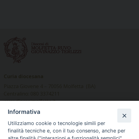
Curia diocesana
Piazza Giovene 4 – 70056 Molfetta (BA)
Centralino: 080 3374211
www.diocesimolfetta.it –
diocesimolfetta@pec.chiesacattolica.it
Informativa
Utilizziamo cookie o tecnologie simili per
Ufficio Comunicazioni sociali
finalità tecniche e, con il tuo consenso, anche per
altre finalità ("interazioni e funzionalità semplici",