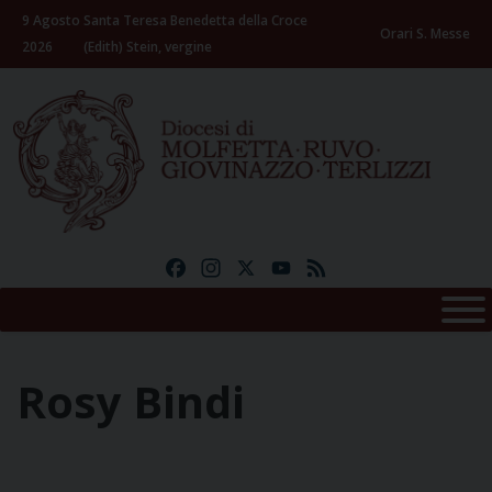
Skip
9 Agosto
Santa Teresa Benedetta della Croce
to
Orari S. Messe
2026
(Edith) Stein, vergine
content
Facebook
Instagram
X
YouTube
Feed
Rosy Bindi