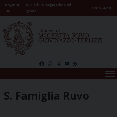
Skip
6 Agosto
Festa della Trasfigurazione del
to
Orari S. Messe
2026
Signore
content
Facebook
Instagram
X
YouTube
Feed
S. Famiglia Ruvo