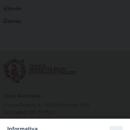
Curia diocesana
Piazza Giovene 4 – 70056 Molfetta (BA)
Centralino: 080 3374211
www.diocesimolfetta.it –
diocesimolfetta@pec.chiesacattolica.it
Informativa