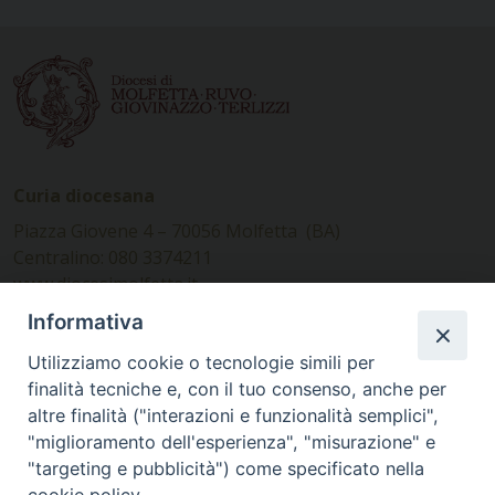
Curia diocesana
Piazza Giovene 4 – 70056 Molfetta (BA)
Centralino: 080 3374211
www.diocesimolfetta.it –
diocesimolfetta@pec.chiesacattolica.it
Informativa
Utilizziamo cookie o tecnologie simili per
Ufficio Comunicazioni sociali
finalità tecniche e, con il tuo consenso, anche per
altre finalità ("interazioni e funzionalità semplici",
Piazza Giovene 4 – 70056 Molfetta (BA)
"miglioramento dell'esperienza", "misurazione" e
comunicazionisociali@diocesimolfetta.it
"targeting e pubblicità") come specificato nella