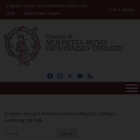
Skip
9 Agosto
Santa Teresa Benedetta della Croce
to
Orari S. Messe
2026
(Edith) Stein, vergine
content
Facebook
Instagram
X
YouTube
Feed
It seems we can’t find what you’re looking for. Perhaps
searching can help.
Ricerca
per: