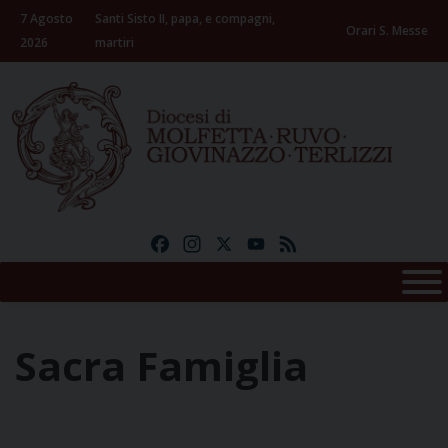
Skip
7 Agosto
Santi Sisto II, papa, e compagni,
to
Orari S. Messe
2026
martiri
content
Facebook
Instagram
X
YouTube
Feed
Sacra Famiglia