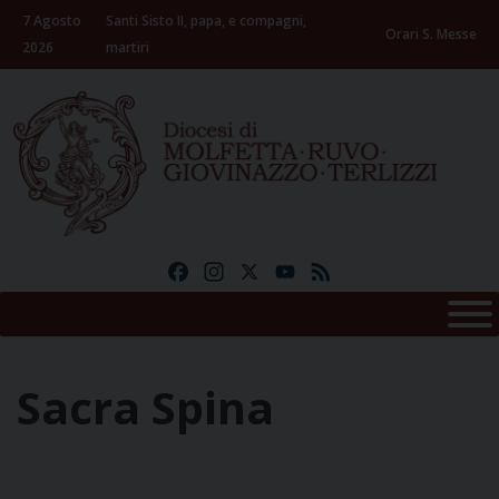
Skip
7 Agosto
Santi Sisto II, papa, e compagni,
to
Orari S. Messe
2026
martiri
content
Facebook
Instagram
X
YouTube
Feed
Sacra Spina