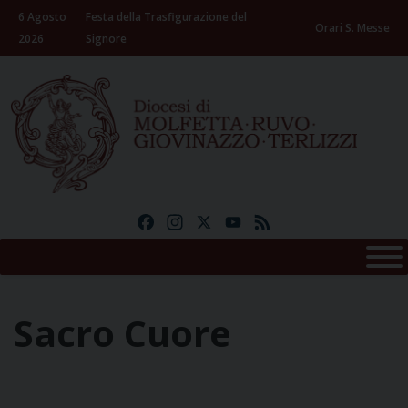
Skip
6 Agosto
Festa della Trasfigurazione del
to
Orari S. Messe
2026
Signore
content
Facebook
Instagram
X
YouTube
Feed
Sacro Cuore