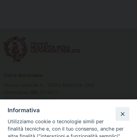
Curia diocesana
Piazza Giovene 4 – 70056 Molfetta (BA)
Centralino: 080 3374211
www.diocesimolfetta.it –
diocesimolfetta@pec.chiesacattolica.it
Informativa
Utilizziamo cookie o tecnologie simili per
Ufficio Comunicazioni sociali
finalità tecniche e, con il tuo consenso, anche per
altre finalità ("interazioni e funzionalità semplici",