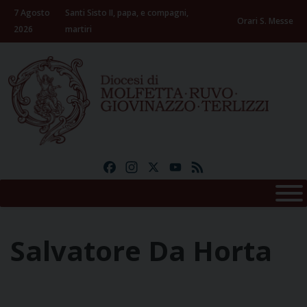
Skip
7 Agosto
Santi Sisto II, papa, e compagni,
to
Orari S. Messe
2026
martiri
content
Facebook
Instagram
X
YouTube
Feed
Salvatore Da Horta