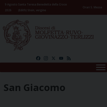
Skip
9 Agosto
Santa Teresa Benedetta della Croce
to
Orari S. Messe
2026
(Edith) Stein, vergine
content
Facebook
Instagram
X
YouTube
Feed
San Giacomo