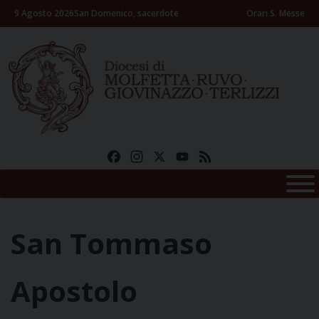
Skip
9 Agosto 2026
San Domenico, sacerdote
Orari S. Messe
to
content
Facebook
Instagram
X
YouTube
Feed
San Tommaso
Apostolo