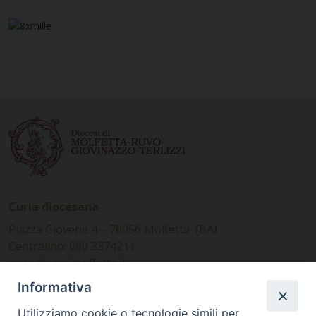
Curia diocesana
Piazza Giovene 4 – 70056 Molfetta (BA)
Centralino: 080 3374211
www.diocesimolfetta.it –
diocesimolfetta@pec.chiesacattolica.it
Informativa
Utilizziamo cookie o tecnologie simili per