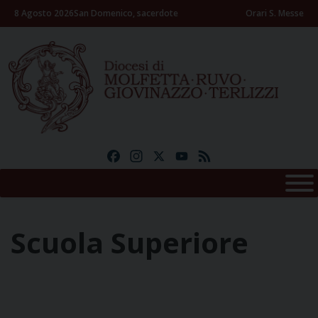
Skip
8 Agosto 2026
San Domenico, sacerdote
Orari S. Messe
to
content
Facebook
Instagram
X
YouTube
Feed
Scuola Superiore