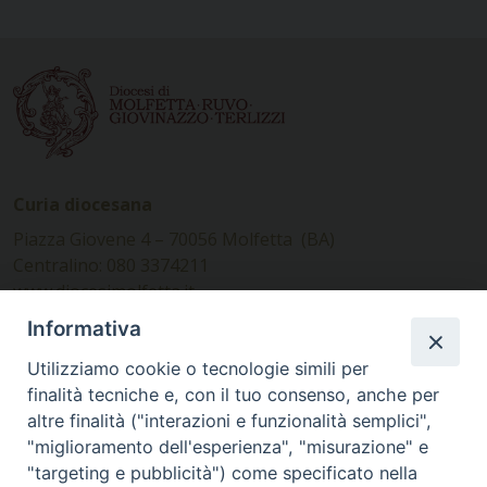
Curia diocesana
Piazza Giovene 4 – 70056 Molfetta (BA)
Centralino: 080 3374211
www.diocesimolfetta.it –
diocesimolfetta@pec.chiesacattolica.it
Informativa
Utilizziamo cookie o tecnologie simili per
Ufficio Comunicazioni sociali
finalità tecniche e, con il tuo consenso, anche per
altre finalità ("interazioni e funzionalità semplici",
Piazza Giovene 4 – 70056 Molfetta (BA)
"miglioramento dell'esperienza", "misurazione" e
comunicazionisociali@diocesimolfetta.it
"targeting e pubblicità") come specificato nella