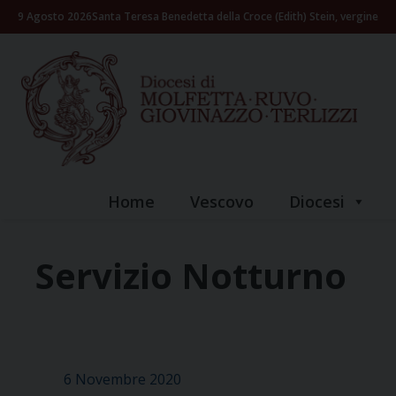
Skip
9 Agosto 2026
Santa Teresa Benedetta della Croce (Edith) Stein, vergine
to
content
Home
Vescovo
Diocesi
Servizio Notturno
6 Novembre 2020