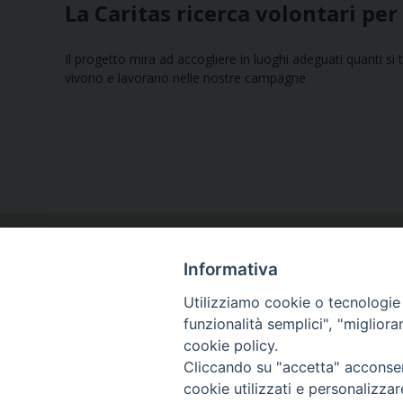
La Caritas ricerca volontari per
Il progetto mira ad accogliere in luoghi adeguati quanti si
vivono e lavorano nelle nostre campagne
Informativa
Utilizziamo cookie o tecnologie s
funzionalità semplici", "miglior
cookie policy.
Curia diocesana
Cliccando su "accetta" acconsent
Piazza Giovene 4 – 70056 Molfetta (BA)
cookie utilizzati e personalizza
Centralino: 080 3374211