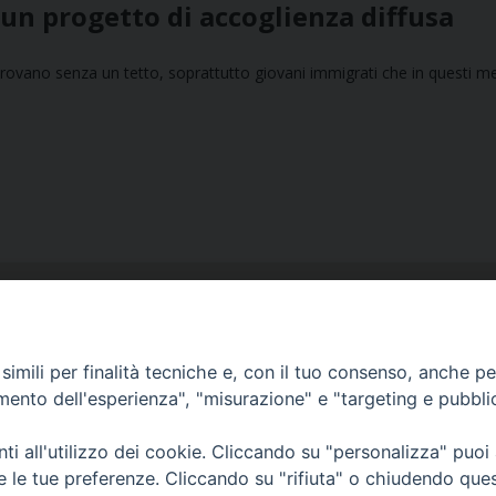
 un progetto di accoglienza diffusa
 trovano senza un tetto, soprattutto giovani immigrati che in questi m
imili per finalità tecniche e, con il tuo consenso, anche per 
amento dell'esperienza", "misurazione" e "targeting e pubbli
Ufficio Comunicazioni sociali
i all'utilizzo dei cookie. Cliccando su "personalizza" puoi
Piazza Giovene 4 – 70056 Molfetta (BA)
re le tue preferenze. Cliccando su "rifiuta" o chiudendo que
comunicazionisociali@diocesimolfetta.it