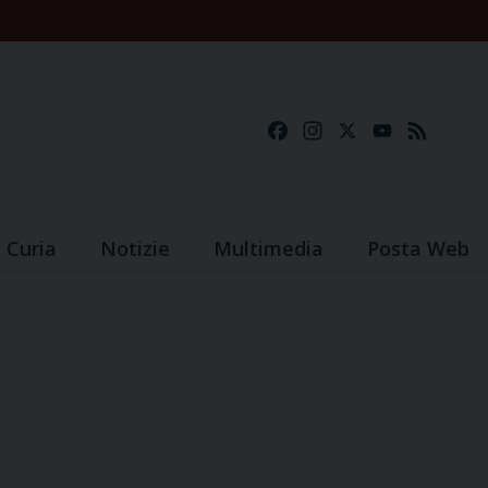
Facebook
Instagram
X
YouTube
Feed
Curia
Notizie
Multimedia
Posta Web