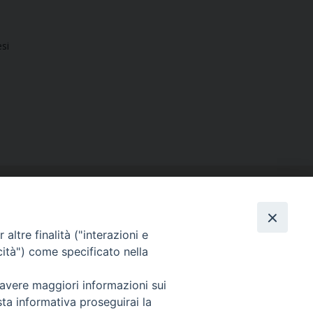
esi
altre finalità ("interazioni e
cità") come specificato nella
SEGUICI SU
 avere maggiori informazioni sui
Facebook
Instagram
X
YouTube
Feed
sta informativa proseguirai la