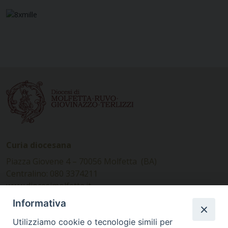
Curia diocesana
Piazza Giovene 4 – 70056 Molfetta (BA)
Centralino: 080 3374211
www.diocesimolfetta.it –
diocesimolfetta@pec.chiesacattolica.it
Informativa
Utilizziamo cookie o tecnologie simili per