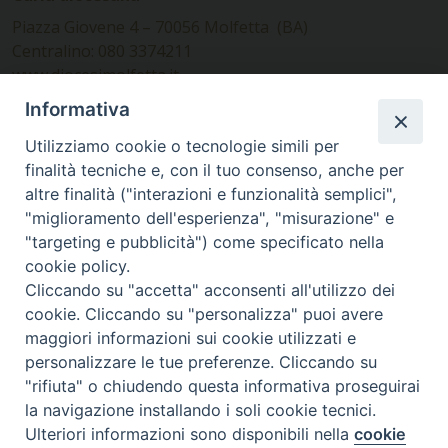
Piazza Giovene 4 – 70056 Molfetta (BA)
Centralino: 080 3374211
www.diocesimolfetta.it –
diocesimolfetta@pec.chiesacattolica.it
Informativa
Utilizziamo cookie o tecnologie simili per
Ufficio Comunicazioni sociali
finalità tecniche e, con il tuo consenso, anche per
altre finalità ("interazioni e funzionalità semplici",
Piazza Giovene 4 – 70056 Molfetta (BA)
"miglioramento dell'esperienza", "misurazione" e
comunicazionisociali@diocesimolfetta.it
"targeting e pubblicità") come specificato nella
cookie policy.
Cliccando su "accetta" acconsenti all'utilizzo dei
SEGUICI SU
cookie. Cliccando su "personalizza" puoi avere
Facebook
Instagram
X
YouTube
Feed
maggiori informazioni sui cookie utilizzati e
personalizzare le tue preferenze. Cliccando su
Privacy Policy - trasparenza
"rifiuta" o chiudendo questa informativa proseguirai
la navigazione installando i soli cookie tecnici.
© 2016 - 2026 Diocesi Molfetta Ruvo Giovinazzo Terlizzi
Ulteriori informazioni sono disponibili nella
cookie
Preferenze Cookie