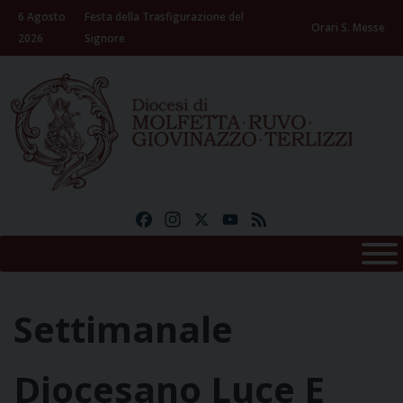
Skip
6 Agosto
Festa della Trasfigurazione del
to
Orari S. Messe
2026
Signore
content
Facebook
Instagram
X
YouTube
Feed
Settimanale
Diocesano Luce E