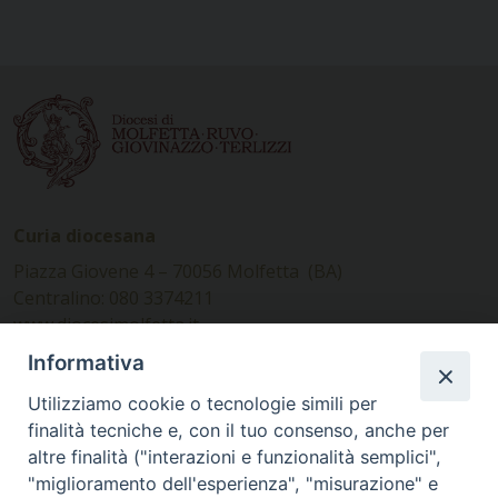
Curia diocesana
Piazza Giovene 4 – 70056 Molfetta (BA)
Centralino: 080 3374211
www.diocesimolfetta.it –
diocesimolfetta@pec.chiesacattolica.it
Informativa
Utilizziamo cookie o tecnologie simili per
Ufficio Comunicazioni sociali
finalità tecniche e, con il tuo consenso, anche per
altre finalità ("interazioni e funzionalità semplici",
Piazza Giovene 4 – 70056 Molfetta (BA)
"miglioramento dell'esperienza", "misurazione" e
comunicazionisociali@diocesimolfetta.it