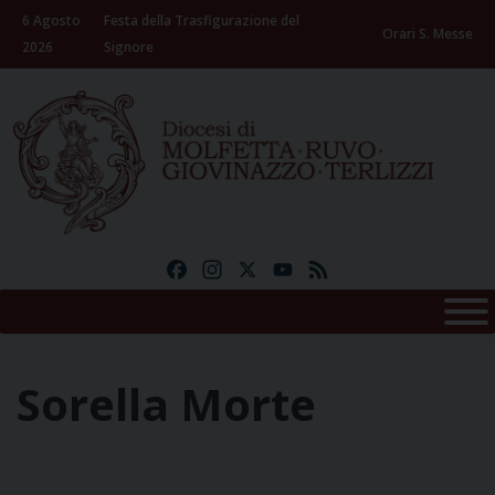
Skip
6 Agosto
Festa della Trasfigurazione del
to
Orari S. Messe
2026
Signore
content
Facebook
Instagram
X
YouTube
Feed
Sorella Morte