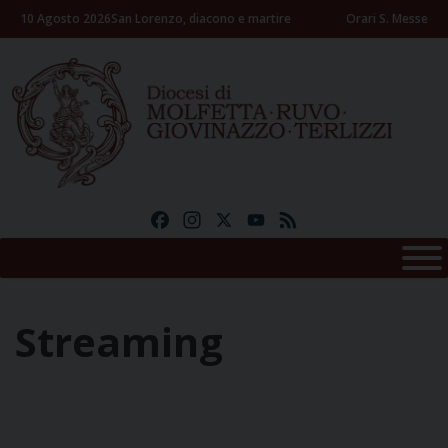
Skip
10 Agosto 2026
San Lorenzo, diacono e martire
Orari S. Messe
to
content
Facebook
Instagram
X
YouTube
Feed
Streaming