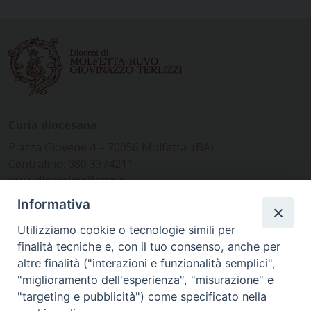
Curia diocesana
Piazza Giovene 4 – 70056 Molfetta (BA)
Centralino: 080 3374211
www.diocesimolfetta.it –
diocesimolfetta@pec.chiesacattolica.it
Informativa
Utilizziamo cookie o tecnologie simili per
Ufficio Comunicazioni sociali
finalità tecniche e, con il tuo consenso, anche per
altre finalità ("interazioni e funzionalità semplici",
Piazza Giovene 4 – 70056 Molfetta (BA)
"miglioramento dell'esperienza", "misurazione" e
comunicazionisociali@diocesimolfetta.it
"targeting e pubblicità") come specificato nella