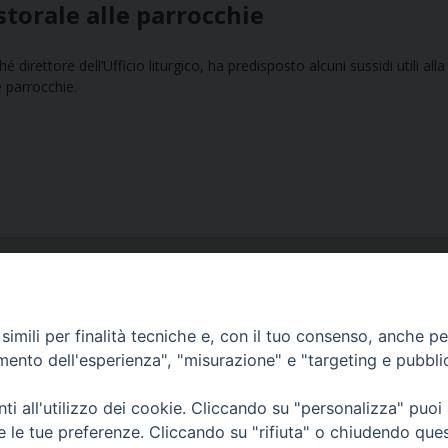
astorale alle parrocchie
 direttore dell’Ufficio liturgico, ha predisposto alcuni sussidi utili alla
e parrocchie.
imili per finalità tecniche e, con il tuo consenso, anche per 
amento dell'esperienza", "misurazione" e "targeting e pubbli
Ufficio Comunicazioni sociali
i all'utilizzo dei cookie. Cliccando su "personalizza" puoi
Piazza Giovene 4 – 70056 Molfetta (BA)
re le tue preferenze. Cliccando su "rifiuta" o chiudendo que
comunicazionisociali@diocesimolfetta.it