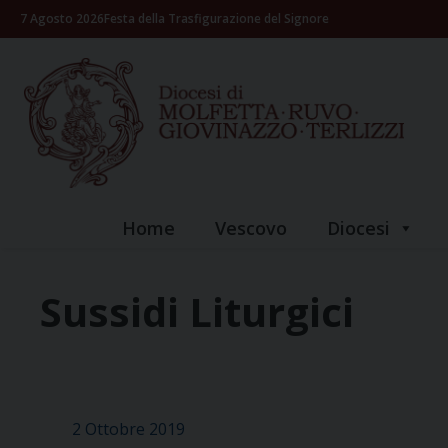
Skip
7 Agosto 2026
Festa della Trasfigurazione del Signore
to
content
Home
Vescovo
Diocesi
Sussidi Liturgici
2 Ottobre 2019