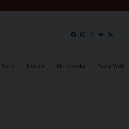
Facebook
Instagram
X
YouTube
Feed
Curia
Notizie
Multimedia
Posta Web