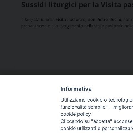
Sussidi liturgici per la Visita p
Il Segretario della Visita Pastorale, don Pietro Rubini, nonché
preparazione e allo svolgimento della visita pastorale nell
Informativa
Utilizziamo cookie o tecnologie s
funzionalità semplici", "miglior
cookie policy.
Curia diocesana
Cliccando su "accetta" acconsent
Piazza Giovene 4 – 70056 Molfetta (BA)
cookie utilizzati e personalizza
Centralino: 080 3374211