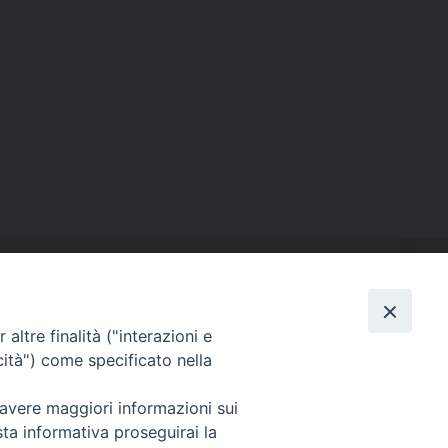
altre finalità ("interazioni e
cità") come specificato nella
SEGUICI SU
 avere maggiori informazioni sui
Facebook
Instagram
X
YouTube
Feed
sta informativa proseguirai la