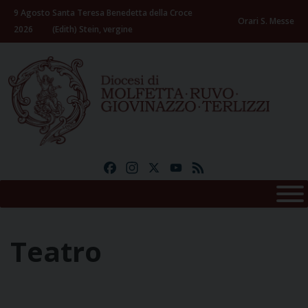
Skip
9 Agosto
Santa Teresa Benedetta della Croce
to
Orari S. Messe
2026
(Edith) Stein, vergine
content
Facebook
Instagram
X
YouTube
Feed
Teatro