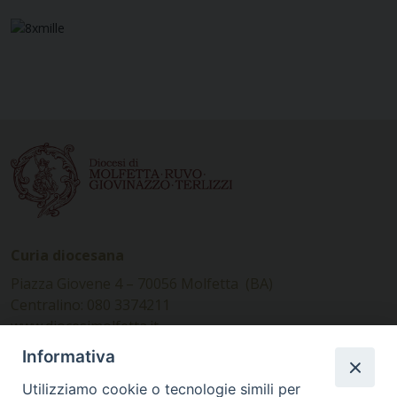
Curia diocesana
Piazza Giovene 4 – 70056 Molfetta (BA)
Centralino: 080 3374211
www.diocesimolfetta.it –
diocesimolfetta@pec.chiesacattolica.it
Informativa
Utilizziamo cookie o tecnologie simili per