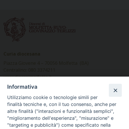
Curia diocesana
Piazza Giovene 4 – 70056 Molfetta (BA)
Centralino: 080 3374211
www.diocesimolfetta.it –
diocesimolfetta@pec.chiesacattolica.it
Informativa
Utilizziamo cookie o tecnologie simili per
Ufficio Comunicazioni sociali
finalità tecniche e, con il tuo consenso, anche per
altre finalità ("interazioni e funzionalità semplici",
Piazza Giovene 4 – 70056 Molfetta (BA)
"miglioramento dell'esperienza", "misurazione" e
comunicazionisociali@diocesimolfetta.it
"targeting e pubblicità") come specificato nella