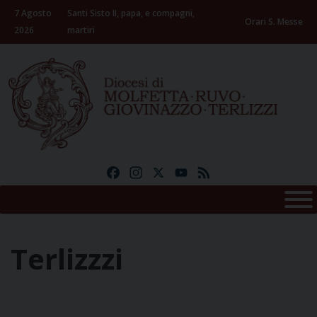
Skip
7 Agosto
Santi Sisto II, papa, e compagni,
to
Orari S. Messe
2026
martiri
content
Facebook
Instagram
X
YouTube
Feed
Terlizzzi