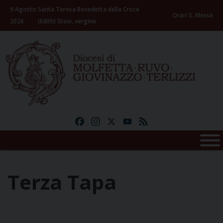
Skip
9 Agosto
Santa Teresa Benedetta della Croce
to
Orari S. Messe
2026
(Edith) Stein, vergine
content
Facebook
Instagram
X
YouTube
Feed
Terza Tapa