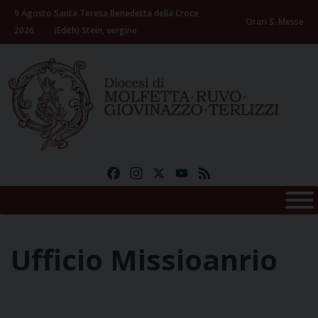
Skip
9 Agosto
Santa Teresa Benedetta della Croce
to
Orari S. Messe
2026
(Edith) Stein, vergine
content
Facebook
Instagram
X
YouTube
Feed
Ufficio Missioanrio