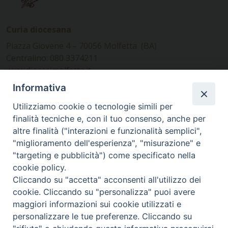
Curia diocesana
Piazza Giovene 4 – 70056 Molfetta (BA)
Centralino: 080 3374211
www.diocesimolfetta.it –
diocesimolfetta@pec.chiesacattolica.it
Informativa
Utilizziamo cookie o tecnologie simili per
Ufficio Comunicazioni sociali
finalità tecniche e, con il tuo consenso, anche per
altre finalità ("interazioni e funzionalità semplici",
Piazza Giovene 4 – 70056 Molfetta (BA)
"miglioramento dell'esperienza", "misurazione" e
comunicazionisociali@diocesimolfetta.it
"targeting e pubblicità") come specificato nella
cookie policy.
Cliccando su "accetta" acconsenti all'utilizzo dei
SEGUICI SU
cookie. Cliccando su "personalizza" puoi avere
Facebook
Instagram
X
YouTube
Feed
maggiori informazioni sui cookie utilizzati e
personalizzare le tue preferenze. Cliccando su
Privacy Policy - trasparenza