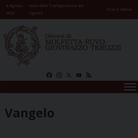
Skip
6 Agosto
Festa della Trasfigurazione del
to
Orari S. Messe
2026
Signore
content
Facebook
Instagram
X
YouTube
Feed
Vangelo