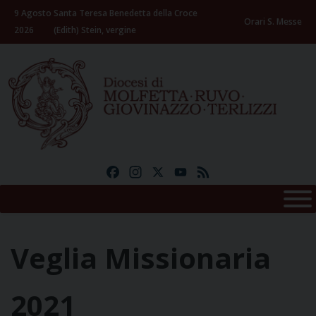
Skip
9 Agosto
Santa Teresa Benedetta della Croce
to
Orari S. Messe
2026
(Edith) Stein, vergine
content
Facebook
Instagram
X
YouTube
Feed
Veglia Missionaria
2021