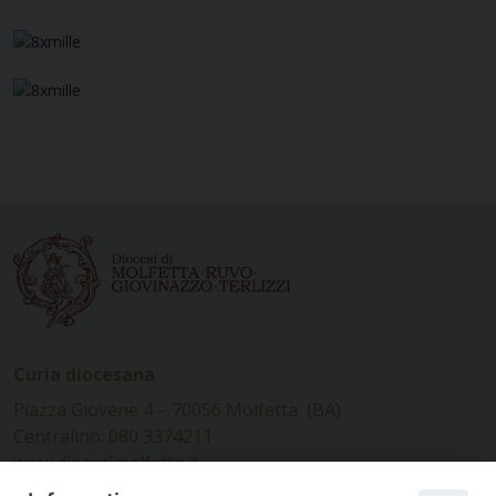
Curia diocesana
Piazza Giovene 4 – 70056 Molfetta (BA)
Centralino: 080 3374211
www.diocesimolfetta.it –
diocesimolfetta@pec.chiesacattolica.it