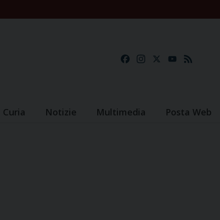
Facebook
Instagram
X
YouTube
Feed
Curia
Notizie
Multimedia
Posta Web