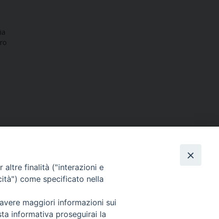
ia
ero
altre finalità ("interazioni e
cità") come specificato nella
SEGUICI SU
 avere maggiori informazioni sui
sta informativa proseguirai la
Facebook
Instagram
X
YouTube
Feed