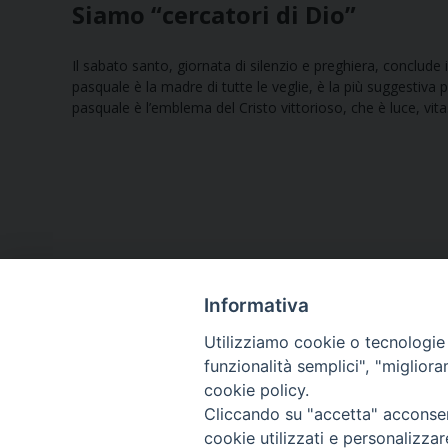
Siamo “cercatori di Dio”
Il sabato santo, giornata di silenzio e preghiera, conclude
pasquale è la madre di tutte le veglie, è la più suggestiva p
pasquale è l’emblema del Cristo vittorioso, che è luce, vita
Informativa
Utilizziamo cookie o tecnologie s
funzionalità semplici", "miglior
cookie policy.
Curia diocesana
Cliccando su "accetta" acconsent
cookie utilizzati e personalizza
Piazza Giovene 4 – 70056 Molfetta (BA)