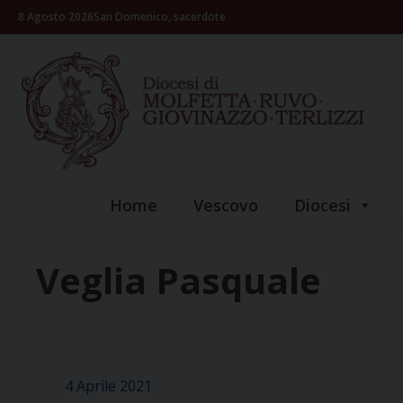
Skip
8 Agosto 2026
San Domenico, sacerdote
to
content
Home
Vescovo
Diocesi
Veglia Pasquale
4 Aprile 2021