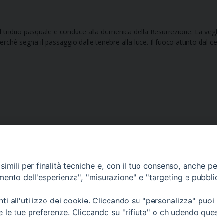
 il triduo pasquale e conduce alla domenica della Resurrezione. La vegl
erché segna il passaggio dalle tenebre alla luce. Il fuoco attinto dal c
.
imili per finalità tecniche e, con il tuo consenso, anche per 
amento dell'esperienza", "misurazione" e "targeting e pubbli
Ufficio Comunicazioni sociali
i all'utilizzo dei cookie. Cliccando su "personalizza" puoi
re le tue preferenze. Cliccando su "rifiuta" o chiudendo que
Piazza Giovene 4 – 70056 Molfetta (BA)