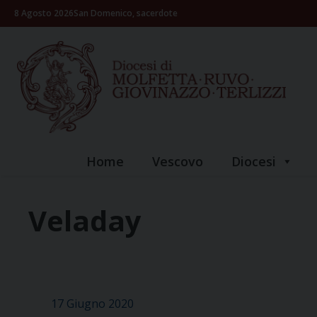
Skip
8 Agosto 2026
San Domenico, sacerdote
to
content
Home
Vescovo
Diocesi
Veladay
17 Giugno 2020