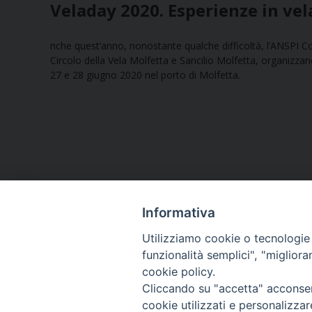
Veladay 2020. Esperienze in vel
nche quest’anno, nonostante qualche difficoltà, l’ANSPI C
Circolo della Vela Molfetta e Sancilio Molfetta, organizzan
27 e 28 giugno 2020 nel porto di Molfetta.
Informativa
Utilizziamo cookie o tecnologie s
funzionalità semplici", "miglior
cookie policy.
Curia diocesana
Cliccando su "accetta" acconsent
cookie utilizzati e personalizza
Piazza Giovene 4 – 70056 Molfetta (BA)