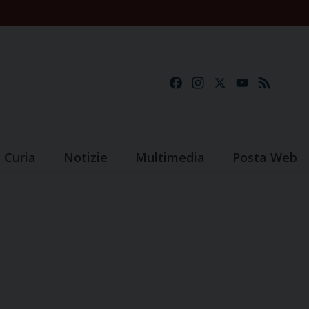
Facebook
Instagram
X
YouTube
Feed
Curia
Notizie
Multimedia
Posta Web