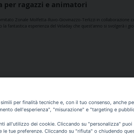
a per ragazzi e animatori
omitato Zonale Molfetta-Ruvo-Giovinazzo-Terlizzi in collaborazione c
o la fantastica esperienza del Veladay che quest’anno si svolgerà i gio
imili per finalità tecniche e, con il tuo consenso, anche per 
amento dell'esperienza", "misurazione" e "targeting e pubbli
Ufficio Comunicazioni sociali
i all'utilizzo dei cookie. Cliccando su "personalizza" puoi
re le tue preferenze. Cliccando su "rifiuta" o chiudendo que
Piazza Giovene 4 – 70056 Molfetta (BA)