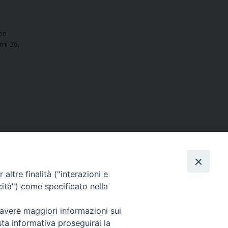
on
rni 26,
altre finalità ("interazioni e
cità") come specificato nella
SEGUICI SU
 avere maggiori informazioni sui
sta informativa proseguirai la
Facebook
Instagram
X
YouTube
Feed