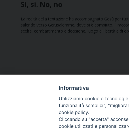
Sì, sì. No, no
La realtà della tentazione ha accompagnato Gesù per tutta 
salendo verso Gerusalemme, dove si è compiuto. Il raccon
scelta, combattimento e decisione, luogo di libertà e di 
Informativa
Utilizziamo cookie o tecnologie s
funzionalità semplici", "miglior
cookie policy.
Curia diocesana
Cliccando su "accetta" acconsent
cookie utilizzati e personalizza
Piazza Giovene 4 – 70056 Molfetta (BA)