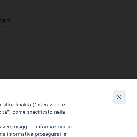
eguito
ta e
altre finalità ("interazioni e
cità") come specificato nella
SEGUICI SU
 avere maggiori informazioni sui
sta informativa proseguirai la
Facebook
Instagram
X
YouTube
Feed