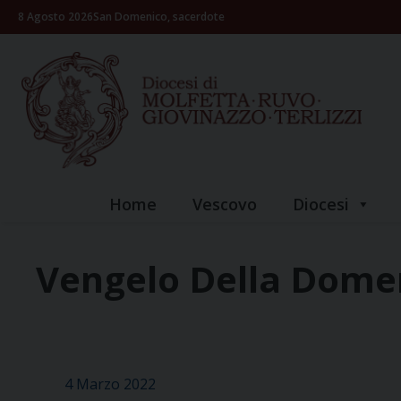
Skip
8 Agosto 2026
San Domenico, sacerdote
to
content
Home
Vescovo
Diocesi
Vengelo Della Dome
4 Marzo 2022