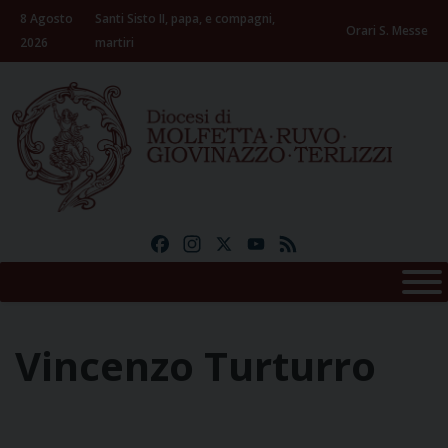
Skip
8 Agosto
Santi Sisto II, papa, e compagni,
to
Orari S. Messe
2026
martiri
content
Facebook
Instagram
X
YouTube
Feed
Vincenzo Turturro