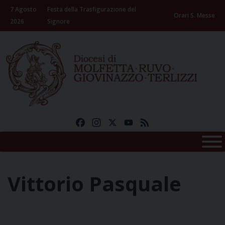
Skip
7 Agosto
Festa della Trasfigurazione del
to
Orari S. Messe
2026
Signore
content
Facebook
Instagram
X
YouTube
Feed
Vittorio Pasquale