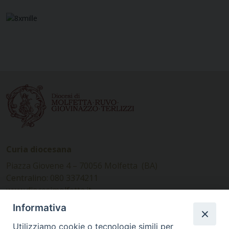
Curia diocesana
Piazza Giovene 4 – 70056 Molfetta (BA)
Centralino: 080 3374211
www.diocesimolfetta.it –
diocesimolfetta@pec.chiesacattolica.it
Informativa
Utilizziamo cookie o tecnologie simili per