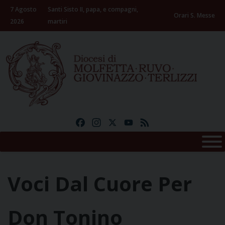
Skip
7 Agosto
Santi Sisto II, papa, e compagni,
to
Orari S. Messe
2026
martiri
content
Facebook
Instagram
X
YouTube
Feed
Voci Dal Cuore Per
Don Tonino