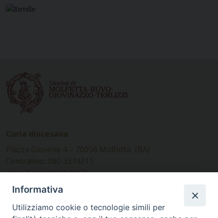
Curia diocesana
Piazza Giovene 4 – 70056 Molfetta (BA)
Centralino: 080 3374211
www.diocesimolfetta.it –
diocesimolfetta@pec.chiesacattolica.it
Informativa
Utilizziamo cookie o tecnologie simili per