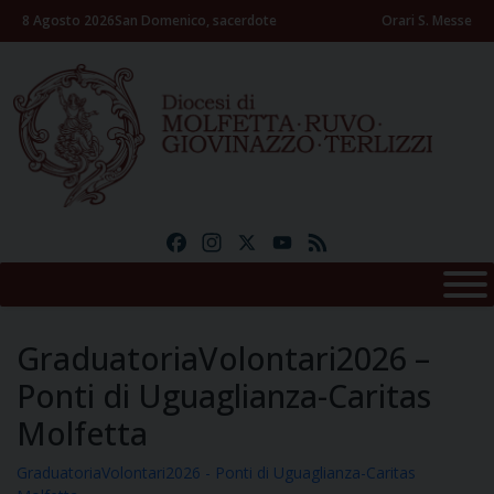
Skip
8 Agosto 2026
San Domenico, sacerdote
Orari S. Messe
to
content
Facebook
Instagram
X
YouTube
Feed
GraduatoriaVolontari2026 –
Ponti di Uguaglianza-Caritas
Molfetta
GraduatoriaVolontari2026 - Ponti di Uguaglianza-Caritas