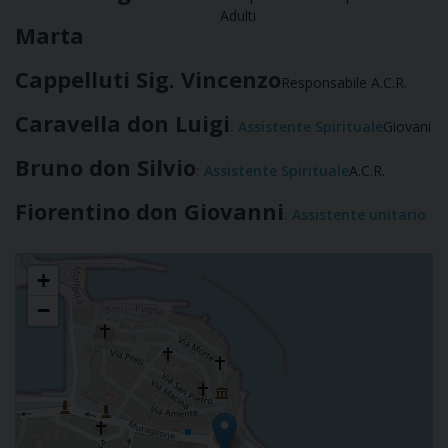
Adulti
Marta
Cappelluti Sig. Vincenzo
Responsabile A.C.R.
Caravella don Luigi
: Assistente Spirituale
Giovani
Bruno don Silvio
: Assistente Spirituale
A.C.R.
Fiorentino don Giovanni
: Assistente unitario
Azione Cattolica Diocesana
+
−