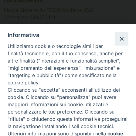
Curia diocesana
Piazza Giovene 4 – 70056 Molfetta (BA)
Centralino: 080 3374211
www.diocesimolfetta.it –
diocesimolfetta@pec.chiesacattolica.it
Informativa
Utilizziamo cookie o tecnologie simili per
Ufficio Comunicazioni sociali
finalità tecniche e, con il tuo consenso, anche per
altre finalità ("interazioni e funzionalità semplici",
Piazza Giovene 4 – 70056 Molfetta (BA)
"miglioramento dell'esperienza", "misurazione" e
comunicazionisociali@diocesimolfetta.it
"targeting e pubblicità") come specificato nella
cookie policy.
Cliccando su "accetta" acconsenti all'utilizzo dei
SEGUICI SU
cookie. Cliccando su "personalizza" puoi avere
Facebook
Instagram
X
YouTube
Feed
maggiori informazioni sui cookie utilizzati e
personalizzare le tue preferenze. Cliccando su
Privacy Policy - trasparenza
"rifiuta" o chiudendo questa informativa proseguirai
la navigazione installando i soli cookie tecnici.
© 2016 - 2026 Diocesi Molfetta Ruvo Giovinazzo Terlizzi
Ulteriori informazioni sono disponibili nella
cookie
Preferenze Cookie