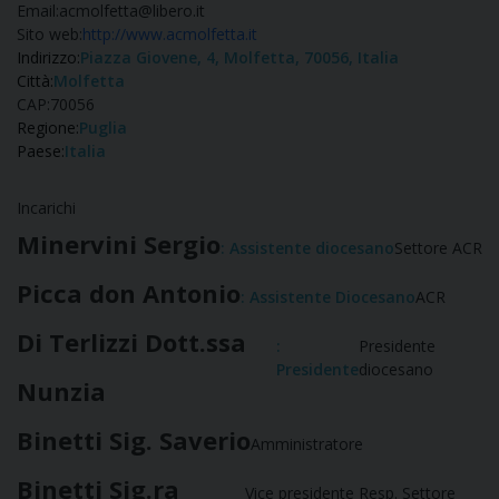
Email:
acmolfetta@libero.it
Sito web:
http://www.acmolfetta.it
Indirizzo:
Piazza Giovene, 4, Molfetta, 70056, Italia
Città:
Molfetta
CAP:
70056
Regione:
Puglia
Paese:
Italia
Incarichi
Minervini Sergio
: Assistente diocesano
Settore ACR
Picca don Antonio
: Assistente Diocesano
ACR
Di Terlizzi Dott.ssa
:
Presidente
Presidente
diocesano
Nunzia
Binetti Sig. Saverio
Amministratore
Binetti Sig.ra
Vice presidente Resp. Settore