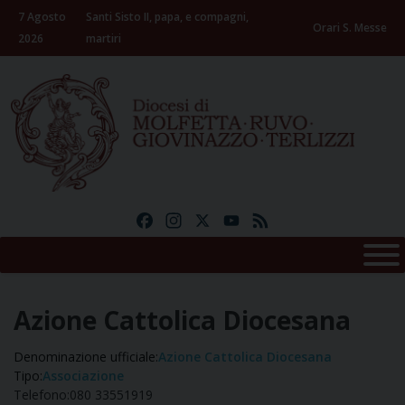
Skip
7 Agosto
Santi Sisto II, papa, e compagni,
to
Orari S. Messe
2026
martiri
content
Facebook
Instagram
X
YouTube
Feed
Azione Cattolica Diocesana
Denominazione ufficiale:
Azione Cattolica Diocesana
Tipo:
Associazione
Telefono:
080 33551919