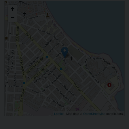
Figlie della Carità di S. Vincenzo de' Paoli - Istituto S. Giuseppe
+
−
Leaflet
| Map data ©
OpenStreetMap
contributors