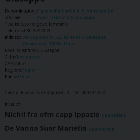
Denominazione
Figlie della Carità di S. Vincenzo de'
ufficiale:
Paoli - Istituto S. Giuseppe
Tipo:
Istituto religioso femminile
Telefono:
080 3942003
Indirizzo:
via Cappuccini, 62, Istituto S.Giuseppe,
Giovinazzo, 70054, Italia
Località:
Istituto S.Giuseppe
Città:
Giovinazzo
CAP:
70054
Regione:
Puglia
Paese:
Italia
Casa di Riposo, via Cappuccini 3 – tel. 0803945575
Incarichi
Nichil fra ofm capp Ippazio
: Cappellano
De Vanna Suor Mariella
: Superiore/a