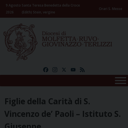
Skip
9 Agosto
Santa Teresa Benedetta della Croce
to
Orari S. Messe
2026
(Edith) Stein, vergine
content
Facebook
Instagram
X
YouTube
Feed
Figlie della Carità di S.
Vincenzo de’ Paoli – Istituto S.
Giuseppe