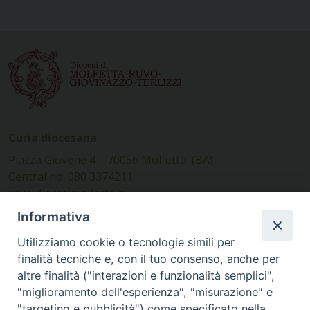
Curia diocesana
Piazza Giovene 4 – 70056 Molfetta (BA)
Centralino: 080 3374211
www.diocesimolfetta.it –
diocesimolfetta@pec.chiesacattolica.it
Informativa
Utilizziamo cookie o tecnologie simili per
Ufficio Comunicazioni sociali
finalità tecniche e, con il tuo consenso, anche per
altre finalità ("interazioni e funzionalità semplici",
Piazza Giovene 4 – 70056 Molfetta (BA)
"miglioramento dell'esperienza", "misurazione" e
comunicazionisociali@diocesimolfetta.it
"targeting e pubblicità") come specificato nella