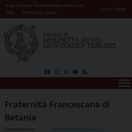
Skip
9 Agosto
Santa Teresa Benedetta della Croce
to
Orari S. Messe
2026
(Edith) Stein, vergine
content
Facebook
Instagram
X
YouTube
Feed
Fraternità Francescana di
Betania
Denominazione
Fraternità Francescana di