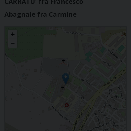
CARRATU' fra Francesco
Abagnale fra Carmine
Fraternità Francescana di Betania
+
−