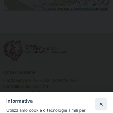
Leaflet
| Map data ©
OpenStreetMap
contributors
Curia diocesana
Piazza Giovene 4 – 70056 Molfetta (BA)
Centralino: 080 3374211
www.diocesimolfetta.it –
diocesimolfetta@pec.chiesacattolica.it
Informativa
Utilizziamo cookie o tecnologie simili per