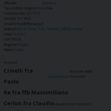
ufficiale:
Betania
Tipo:
Istituto religioso maschile
Telefono:
080 3517712
Fax:
080 3517806
Email:
terlizzi@ffbetania.it
Indirizzo:
via P. Fiore, 143, Terlizzi, 70038, Italia
Città:
Terlizzi
CAP:
70038
Regione:
Puglia
Paese:
Italia
Incarichi
Crivelli fra
:
Generale della
Superiore/a
Fraternità
Paolo
Re fra ffb Massimiliano
Cerlon fra Claudio
Maestro post noviziato