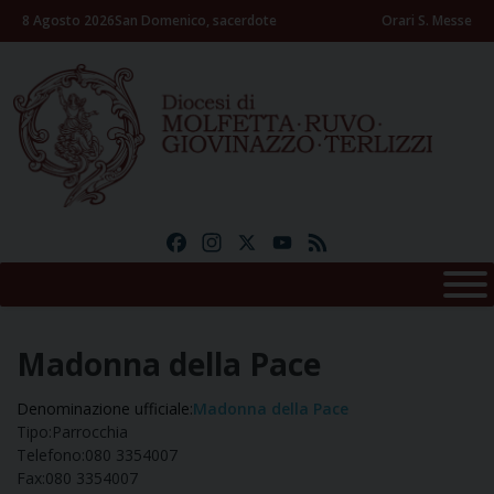
Skip
8 Agosto 2026
San Domenico, sacerdote
Orari S. Messe
to
content
Facebook
Instagram
X
YouTube
Feed
Madonna della Pace
Denominazione ufficiale:
Madonna della Pace
Tipo:
Parrocchia
Telefono:
080 3354007
Fax:
080 3354007