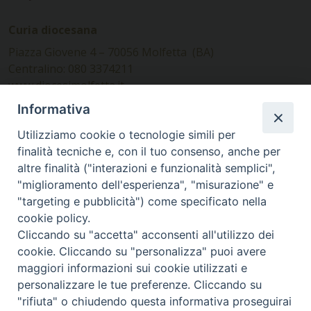
Curia diocesana
Piazza Giovene 4 – 70056 Molfetta (BA)
Centralino: 080 3374211
www.diocesimolfetta.it –
diocesimolfetta@pec.chiesacattolica.it
Informativa
Utilizziamo cookie o tecnologie simili per
Ufficio Comunicazioni sociali
finalità tecniche e, con il tuo consenso, anche per
altre finalità ("interazioni e funzionalità semplici",
Piazza Giovene 4 – 70056 Molfetta (BA)
"miglioramento dell'esperienza", "misurazione" e
comunicazionisociali@diocesimolfetta.it
"targeting e pubblicità") come specificato nella
cookie policy.
Cliccando su "accetta" acconsenti all'utilizzo dei
SEGUICI SU
cookie. Cliccando su "personalizza" puoi avere
Facebook
Instagram
X
YouTube
Feed
maggiori informazioni sui cookie utilizzati e
personalizzare le tue preferenze. Cliccando su
Privacy Policy - trasparenza
"rifiuta" o chiudendo questa informativa proseguirai