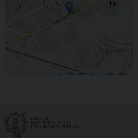
Leaflet
| Map data ©
OpenStreetMap
contributors