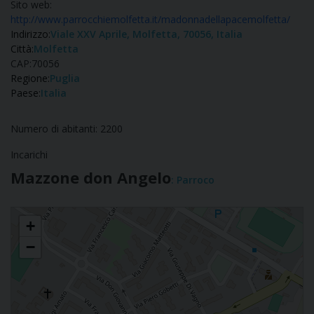
Sito web:
http://www.parrocchiemolfetta.it/madonnadellapacemolfetta/
Indirizzo:
Viale XXV Aprile, Molfetta, 70056, Italia
Città:
Molfetta
CAP:
70056
Regione:
Puglia
Paese:
Italia
Numero di abitanti: 2200
Incarichi
Mazzone don Angelo
: Parroco
Madonna della Pace
+
−