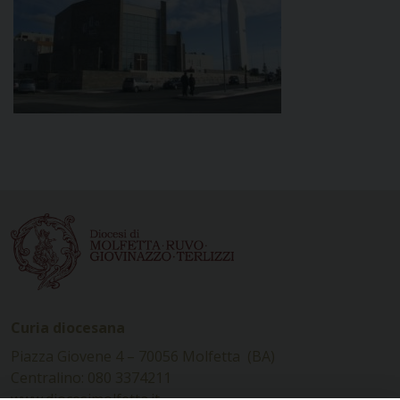
Curia diocesana
Piazza Giovene 4 – 70056 Molfetta (BA)
Centralino: 080 3374211
www.diocesimolfetta.it –