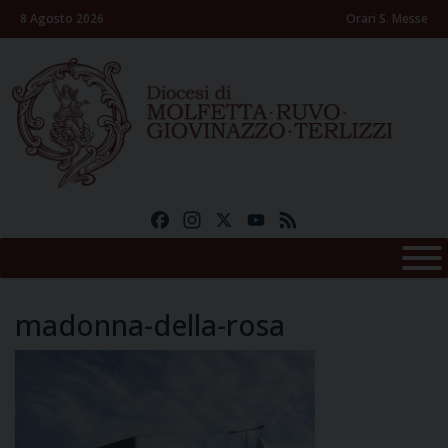
Skip
8 Agosto 2026
Orari S. Messe
to
content
Facebook
Instagram
X
YouTube
Feed
madonna-della-rosa