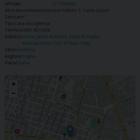
ufficiale:
CITTADINA
Altra denominazione:
presso Istituto S. Cuore (Suore
Salesiane"
Tipo:
Casa accoglienza
Telefono:
080 3613506
Indirizzo:
Corso Jatta Antonio, Ruvo di Puglia,
Metropolitan City of Bari, Italy
Città:
Molfetta
Regione:
Puglia
Paese:
Italia
OPERE DI CARITÀ' MENSA CITTADINA
+
−