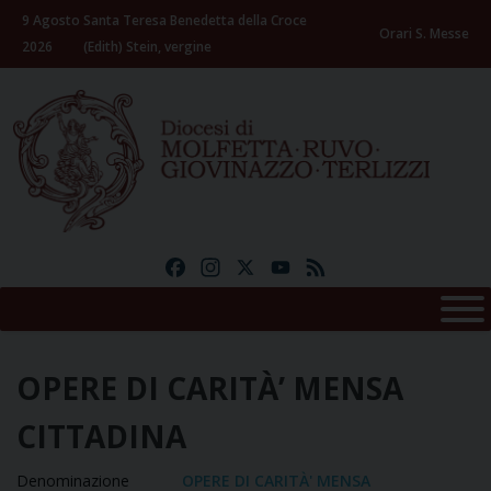
Skip
9 Agosto
Santa Teresa Benedetta della Croce
to
Orari S. Messe
2026
(Edith) Stein, vergine
content
Facebook
Instagram
X
YouTube
Feed
OPERE DI CARITÀ’ MENSA
CITTADINA
Denominazione
OPERE DI CARITÀ' MENSA