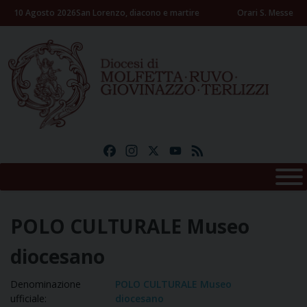
Skip
10 Agosto 2026
San Lorenzo, diacono e martire
Orari S. Messe
to
content
Facebook
Instagram
X
YouTube
Feed
POLO CULTURALE Museo
diocesano
Denominazione
POLO CULTURALE Museo
ufficiale:
diocesano