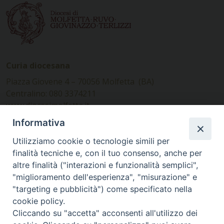
Curia diocesana
Piazza Giovene 4 – 70056 Molfetta (BA)
Centralino: 080 3374211
www.diocesimolfetta.it –
diocesimolfetta@pec.chiesacattolica.it
Informativa
Utilizziamo cookie o tecnologie simili per
Ufficio Comunicazioni sociali
finalità tecniche e, con il tuo consenso, anche per
altre finalità ("interazioni e funzionalità semplici",
Piazza Giovene 4 – 70056 Molfetta (BA)
"miglioramento dell'esperienza", "misurazione" e
comunicazionisociali@diocesimolfetta.it
"targeting e pubblicità") come specificato nella
cookie policy.
Cliccando su "accetta" acconsenti all'utilizzo dei
SEGUICI SU