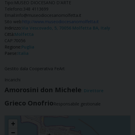
Tipo:
MUSEO DIOCESANO D'ARTE
Telefono:
348 4113699
Email:
info@museodiocesanomolfetta.it
Sito web:
http://www.museodiocesanomolfetta.it
Indirizzo:
Via Vescovado, 5, 70056 Molfetta BA, Italy
Città:
Molfetta
CAP:
70056
Regione:
Puglia
Paese:
Italia
Gestito dala Cooperativa FeArt
Incarichi
Amorosini don Michele
: Direttore
Grieco Onofrio
Responsabile gestionale
POLO CULTURALE Museo diocesano
+
−