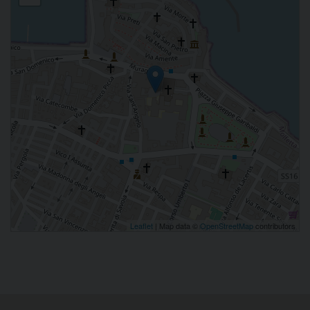
Leaflet
| Map data ©
OpenStreetMap
contributors