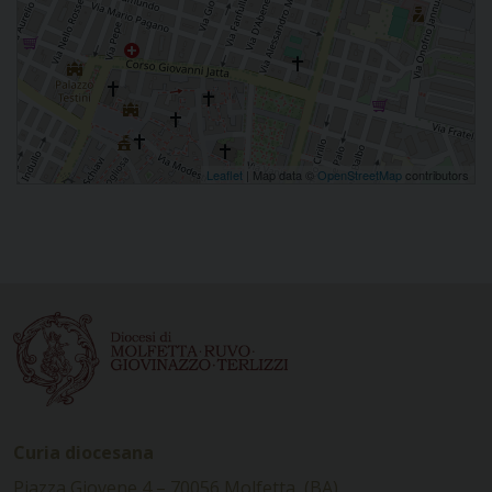
Leaflet
| Map data ©
OpenStreetMap
contributors
Curia diocesana
Piazza Giovene 4 – 70056 Molfetta (BA)