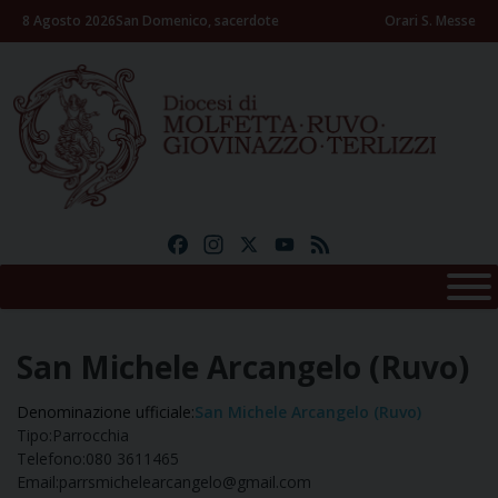
Skip
8 Agosto 2026
San Domenico, sacerdote
Orari S. Messe
to
content
Facebook
Instagram
X
YouTube
Feed
San Michele Arcangelo (Ruvo)
Denominazione ufficiale:
San Michele Arcangelo (Ruvo)
Tipo:
Parrocchia
Telefono:
080 3611465
Email:
parrsmichelearcangelo@gmail.com