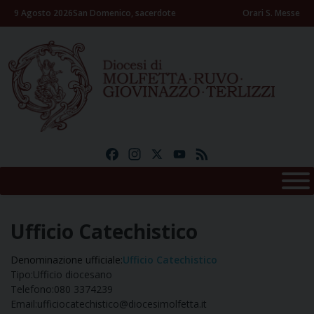
Skip
9 Agosto 2026
San Domenico, sacerdote
Orari S. Messe
to
content
Facebook
Instagram
X
YouTube
Feed
Ufficio Catechistico
Denominazione ufficiale:
Ufficio Catechistico
Tipo:
Ufficio diocesano
Telefono:
080 3374239
Email:
ufficiocatechistico@diocesimolfetta.it