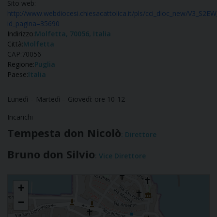
Sito web:
http://www.webdiocesi.chiesacattolica.it/pls/cci_dioc_new/V3_
id_pagina=35690
Indirizzo:
Molfetta, 70056, Italia
Città:
Molfetta
CAP:
70056
Regione:
Puglia
Paese:
Italia
Lunedì – Martedì – Giovedì: ore 10-12
Incarichi
Tempesta don Nicolò
: Direttore
Bruno don Silvio
: Vice Direttore
Ufficio Catechistico
+
−