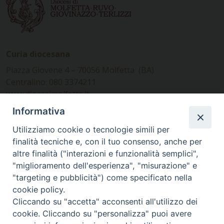
Curia diocesana
Piazza Giovene 4 – 70056 Molfetta (BA)
Centralino: 080 3374211
www.diocesimolfetta.it –
diocesimolfetta@pec.chiesacattolica.it
Informativa
Utilizziamo cookie o tecnologie simili per
Ufficio Comunicazioni sociali
finalità tecniche e, con il tuo consenso, anche per
altre finalità ("interazioni e funzionalità semplici",
Piazza Giovene 4 – 70056 Molfetta (BA)
"miglioramento dell'esperienza", "misurazione" e
comunicazionisociali@diocesimolfetta.it
"targeting e pubblicità") come specificato nella
cookie policy.
Cliccando su "accetta" acconsenti all'utilizzo dei
SEGUICI SU
cookie. Cliccando su "personalizza" puoi avere
Facebook
Instagram
X
YouTube
Feed