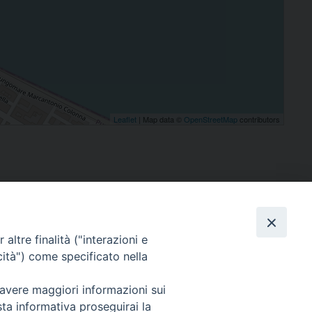
Leaflet
| Map data ©
OpenStreetMap
contributors
altre finalità ("interazioni e
cità") come specificato nella
SEGUICI SU
 avere maggiori informazioni sui
sta informativa proseguirai la
Facebook
Instagram
X
YouTube
Feed