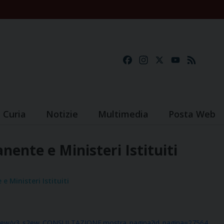
Facebook
Instagram
X
YouTube
Feed
Curia
Notizie
Multimedia
Posta Web
nente e Ministeri Istituiti
e Ministeri Istituiti
dioc_new/v3_s2ew_CONSULTAZIONE.mostra_pagina?id_pagina=27564