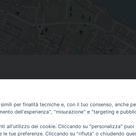
imili per finalità tecniche e, con il tuo consenso, anche per 
amento dell'esperienza", "misurazione" e "targeting e pubbli
Ufficio Comunicazioni sociali
i all'utilizzo dei cookie. Cliccando su "personalizza" puoi
re le tue preferenze. Cliccando su "rifiuta" o chiudendo que
Piazza Giovene 4 – 70056 Molfetta (BA)