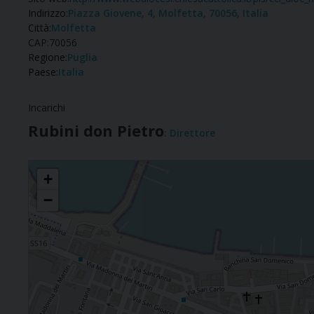
Indirizzo:
Piazza Giovene, 4, Molfetta, 70056, Italia
Città:
Molfetta
CAP:
70056
Regione:
Puglia
Paese:
Italia
Incarichi
Rubini don Pietro
: Direttore
Ufficio per il Diaconato permanente e Ministeri Istituiti
+
−