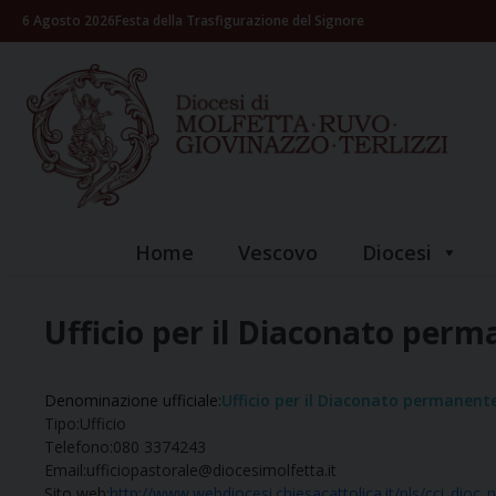
Skip
6 Agosto 2026
Festa della Trasfigurazione del Signore
to
content
Home
Vescovo
Diocesi
Ufficio per il Diaconato perma
Denominazione ufficiale:
Ufficio per il Diaconato permanente 
Tipo:
Ufficio
Telefono:
080 3374243
Email:
ufficiopastorale@diocesimolfetta.it
Sito web:
http://www.webdiocesi.chiesacattolica.it/pls/cci_