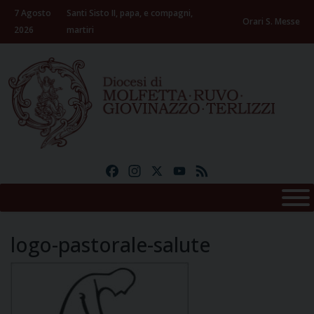
Skip
7 Agosto
Santi Sisto II, papa, e compagni,
to
Orari S. Messe
2026
martiri
content
Facebook
Instagram
X
YouTube
Feed
logo-pastorale-salute