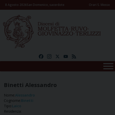
Skip
8 Agosto 2026
San Domenico, sacerdote
Orari S. Messe
to
content
Facebook
Instagram
X
YouTube
Feed
Binetti Alessandro
Nome:
Alessandro
Cognome:
Binetti
Tipo:
Laico
Residenza: