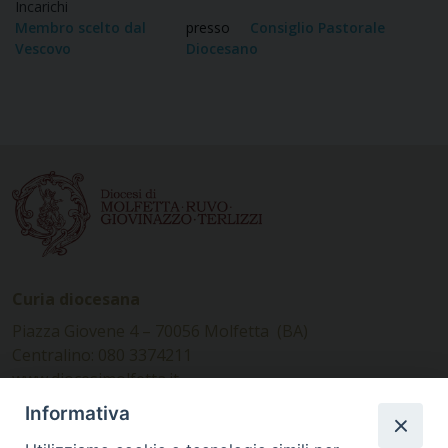
Incarichi
Membro scelto dal
presso
Consiglio Pastorale
Vescovo
Diocesano
Curia diocesana
Piazza Giovene 4 – 70056 Molfetta (BA)
Centralino: 080 3374211
www.diocesimolfetta.it –
diocesimolfetta@pec.chiesacattolica.it
Informativa