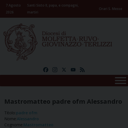
Skip
7 Agosto
Santi Sisto II, papa, e compagni,
to
Orari S. Messe
2026
martiri
content
Facebook
Instagram
X
YouTube
Feed
Mastromatteo padre ofm Alessandro
Titolo:
padre ofm
Nome:
Alessandro
Cognome:
Mastromatteo