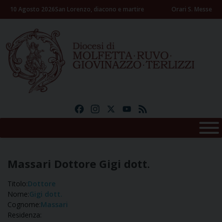
Skip
10 Agosto 2026
San Lorenzo, diacono e martire
Orari S. Messe
to
content
Facebook
Instagram
X
YouTube
Feed
Massari Dottore Gigi dott.
Titolo:
Dottore
Nome:
Gigi dott.
Cognome:
Massari
Residenza: