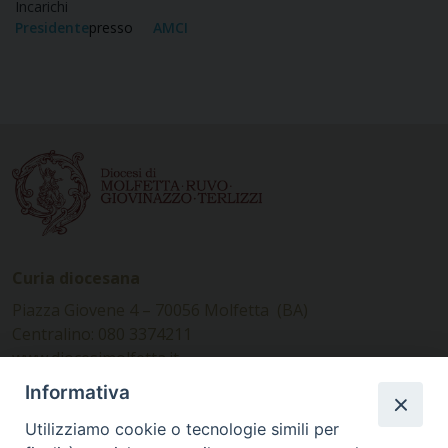
Incarichi
Presidente
presso
AMCI
Curia diocesana
Piazza Giovene 4 – 70056 Molfetta (BA)
Centralino: 080 3374211
www.diocesimolfetta.it –
diocesimolfetta@pec.chiesacattolica.it
Informativa
Utilizziamo cookie o tecnologie simili per