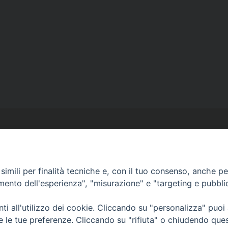
imili per finalità tecniche e, con il tuo consenso, anche per 
amento dell'esperienza", "misurazione" e "targeting e pubbli
Ufficio Comunicazioni sociali
Piazza Giovene 4 – 70056 Molfetta (BA)
i all'utilizzo dei cookie. Cliccando su "personalizza" puoi
comunicazionisociali@diocesimolfetta.it
re le tue preferenze. Cliccando su "rifiuta" o chiudendo que
ica.it