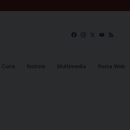
Facebook
Instagram
X
YouTube
Feed
Curia
Notizie
Multimedia
Posta Web