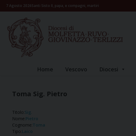
Skip
7 Agosto 2026
Santi Sisto II, papa, e compagni, martiri
to
content
Home
Vescovo
Diocesi
Toma Sig. Pietro
Titolo:
Sig.
Nome:
Pietro
Cognome:
Toma
Tipo:
Laico