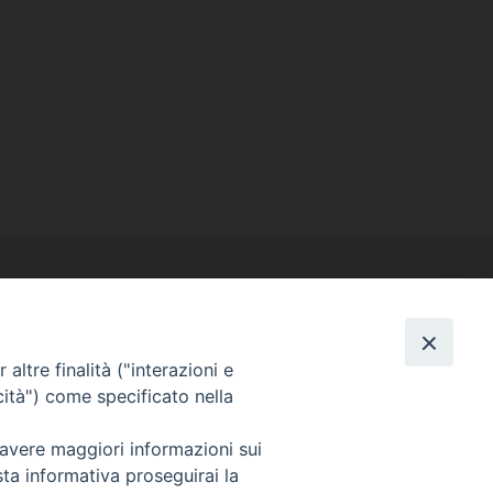
altre finalità ("interazioni e
cità") come specificato nella
SEGUICI SU
Facebook
Instagram
X
YouTube
Feed
 avere maggiori informazioni sui
sta informativa proseguirai la