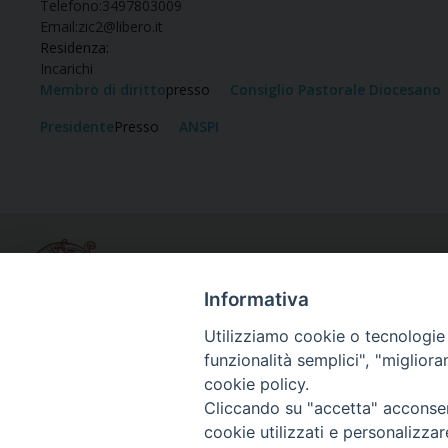
Telefono:
3497803009
Email:
zic2@libero.it
Residenza:
Incarichi
Membro di diritto
presso
Consiglio Pastorale Diocesano
Presidente
Presso
ANSPI
Informativa
Utilizziamo cookie o tecnologie s
funzionalità semplici", "miglior
Curia diocesana
cookie policy.
Piazza Giovene 4 – 70056 Molfetta (BA)
Cliccando su "accetta" acconsent
Centralino: 080 3374211
cookie utilizzati e personalizza
www.diocesimolfetta.it – diocesimolfetta@pec.chiesacattol