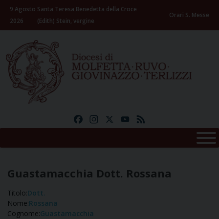
Skip
9 Agosto
Santa Teresa Benedetta della Croce
to
Orari S. Messe
2026
(Edith) Stein, vergine
content
Facebook
Instagram
X
YouTube
Feed
Guastamacchia Dott. Rossana
Titolo:
Dott.
Nome:
Rossana
Cognome:
Guastamacchia