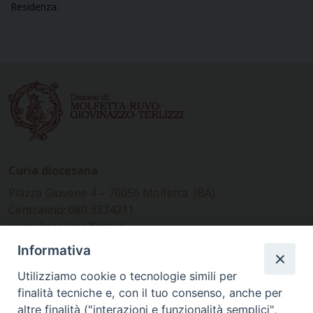
Residenza:
Curia diocesana
Piazza Giovene 4 – 70056 Molfetta (BA)
Centralino: 080 3374211
www.diocesimolfetta.it –
diocesimolfetta@pec.chiesacattolica.it
Informativa
Utilizziamo cookie o tecnologie simili per
Ufficio Comunicazioni sociali
finalità tecniche e, con il tuo consenso, anche per
altre finalità ("interazioni e funzionalità semplici",